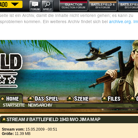
GU/ACTION
BATTLEFIELD 4
BATTLEFIE
GU/ACTION FORUM
BF4 FORUM
BF3 FORU
STARTSEITE
NEWSARCHIV
STREAM // BATTLEFIELD 1943 IWO JIMA MAP
Stream vom:
15.05.2009 - 00:51
Größe:
11.39 MB