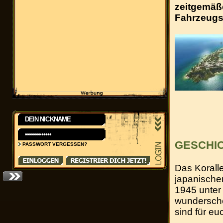
zeitgemäße
Fahrzeugsc
GESCHI
PASSWORT VERGESSEN?
Das Korall
japanische
1945 unter 
wunderschö
sind für e