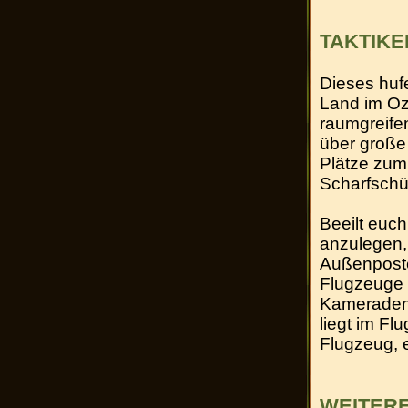
TAKTIKE
Dieses huf
Land im Oz
raumgreife
über große
Plätze zum 
Scharfschü
Beeilt euc
anzulegen,
Außenposte
Flugzeuge u
Kameraden 
liegt im F
Flugzeug, 
WEITER