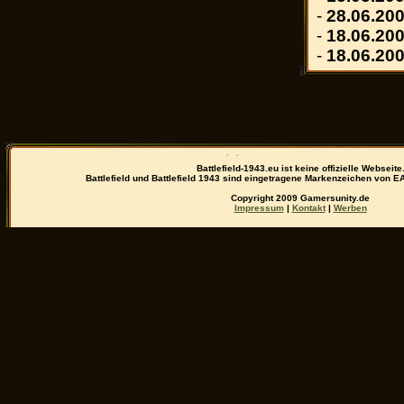
-
28.06.200
-
18.06.200
-
18.06.200
x
Battlefield-1943.eu ist keine offizielle Webseite
Battlefield und Battlefield 1943 sind eingetragene Markenzeichen von E
Copyright 2009 Gamersunity.de
Impressum
|
Kontakt
|
Werben